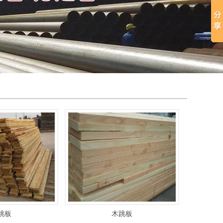
跳板
木跳板