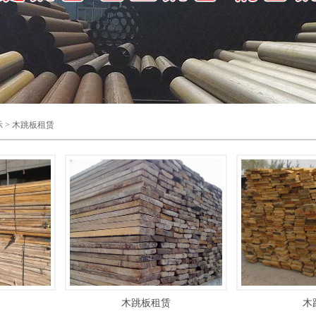
示
>
木跳板租赁
木跳板租赁
木